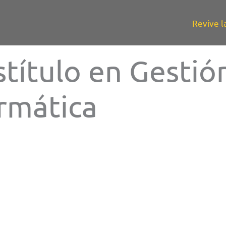
Revive l
título en Gestió
rmática