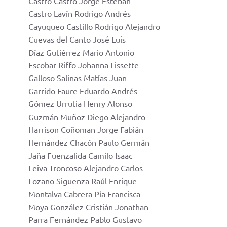
Castro Castro Jorge Esteban
Castro Lavín Rodrigo Andrés
Cayuqueo Castillo Rodrigo Alejandro
Cuevas
del Canto José Luis
Díaz Gutiérrez Mario Antonio
Escobar
Riffo Johanna Lissette
Galloso
Salinas Matías Juan
Garrido
Faure Eduardo Andrés
Gómez
Urrutia
Henry Alonso
Guzmán Muñoz
Diego Alejandro
Harrison Coñoman Jorge Fabián
Hernández Chacón Paulo Germán
Jaña Fuenzalida
Camilo Isaac
Leiva Troncoso Alejandro Carlos
Lozano
Siguenza Raúl Enrique
Montalva Cabrera Pía Francisca
Moya González
Cristián Jonathan
Parra Fernández Pablo Gustavo